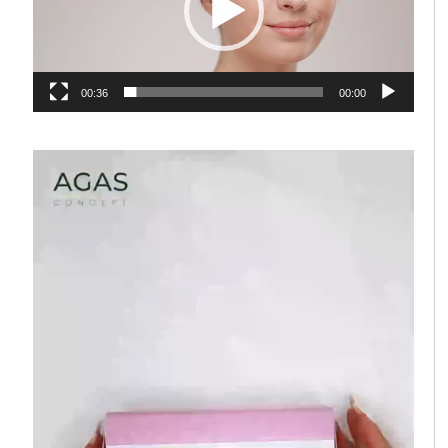
00:36
00:00
נגן
וידאו