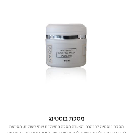
מסכת בוסטינג
מסכת בוסטינג להבהרה והצערה מסכה המשלבת שתי פעולות, מסייעת
להבהרת העור ולהתחדשותו, לבניית סיבי העור, מאזנת את רמת החומציות